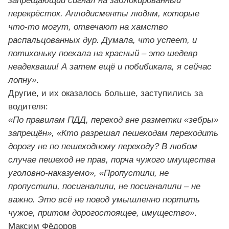
запрещающий сигнал на заблокированный
перекрёсток. Аплодисменты людям, которые
что-то могут, отвечают на хамство
распальцованных дур. Думала, что успеет, и
потихоньку поехала на красный – это шедевр
неадекваши! А затем ещё и побибикала, я сейчас
лопну»
.
Другие, и их оказалось больше, заступились за
водителя:
«По правилам ПДД, переход вне разметки «зебры»
запрещён», «Кто разрешал пешеходам переходить
дорогу не по пешеходному переходу? В любом
случае пешеход не прав, порча чужого имущества
уголовно-наказуемо», «Пропустили, не
пропустили, посигналили, не посигналили – не
важно. Это всё не повод умышленно портить
чужое, притом дорогостоящее, имущество»
.
Максим Фёдоров