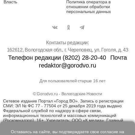
Власть
Политика оператора в
отношении обработки
персональных данных
Контакты редакции:
162612, Вологодская обл., г. Череповец, ул. Гоголя, д. 43
Телефон редакции (8202) 28-20-40
Почта
redaktor@gorodvo.ru
Для пользователей старше 16 лет
© Gorodvo.ru - Вологодские Новости
Сетевое издание Портал «Город ВО». Запись о регистрации
СМИ: ЭЛ № ФС 77 - 77504 от 25 декабря 2019 года выдано
Федеральной службой по надзору в сфере связи,
информационных технологий и массовых коммуникаций
(Роскомнадзор). 16+. Учредитель: ООО «К медиа». Главный
редактор Катаев Д.С. На информационном ресурсе
применяются рекомендательные технологии (информационные
Оставаясь на сайте, вы подтверждаете свое согласие на
технологии предоставления информации на основе сбора,