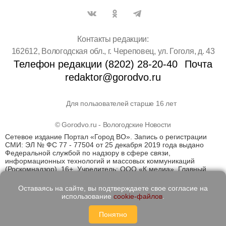
Контакты редакции:
162612, Вологодская обл., г. Череповец, ул. Гоголя, д. 43
Телефон редакции (8202) 28-20-40
Почта
redaktor@gorodvo.ru
Для пользователей старше 16 лет
© Gorodvo.ru - Вологодские Новости
Сетевое издание Портал «Город ВО». Запись о регистрации
СМИ: ЭЛ № ФС 77 - 77504 от 25 декабря 2019 года выдано
Федеральной службой по надзору в сфере связи,
информационных технологий и массовых коммуникаций
(Роскомнадзор). 16+. Учредитель: ООО «К медиа». Главный
редактор Катаев Д.С. На информационном ресурсе
применяются рекомендательные технологии (информационные
Оставаясь на сайте, вы подтверждаете свое согласие на
технологии предоставления информации на основе сбора,
использование
cookie-файлов
.
систематизации и анализа сведений, относящихся к
предпочтениям пользователей сети "Интернет", находящихся
Понятно
на территории Российской Федерации)