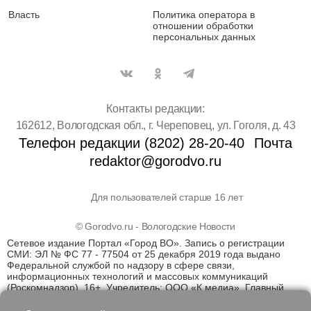
Власть
Политика оператора в
отношении обработки
персональных данных
Контакты редакции:
162612, Вологодская обл., г. Череповец, ул. Гоголя, д. 43
Телефон редакции (8202) 28-20-40
Почта
redaktor@gorodvo.ru
Для пользователей старше 16 лет
© Gorodvo.ru - Вологодские Новости
Сетевое издание Портал «Город ВО». Запись о регистрации
СМИ: ЭЛ № ФС 77 - 77504 от 25 декабря 2019 года выдано
Федеральной службой по надзору в сфере связи,
информационных технологий и массовых коммуникаций
(Роскомнадзор). 16+. Учредитель: ООО «К медиа». Главный
редактор Катаев Д.С. На информационном ресурсе
применяются рекомендательные технологии (информационные