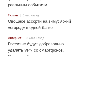
реальным событиям
1 час назад
Гурман
Овощное ассорти на зиму: яркий
«огород» в одной банке
3 часа назад
Интернет
Россияне будут добровольно
удалять VPN со смартфонов.
Эксперт объяснил нюанс новых
критериев блокировки денежных
переводов