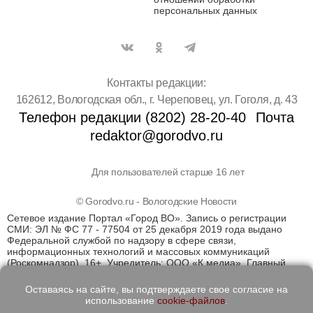
персональных данных
Контакты редакции:
162612, Вологодская обл., г. Череповец, ул. Гоголя, д. 43
Телефон редакции (8202) 28-20-40
Почта
redaktor@gorodvo.ru
Для пользователей старше 16 лет
© Gorodvo.ru - Вологодские Новости
Сетевое издание Портал «Город ВО». Запись о регистрации
СМИ: ЭЛ № ФС 77 - 77504 от 25 декабря 2019 года выдано
Федеральной службой по надзору в сфере связи,
информационных технологий и массовых коммуникаций
(Роскомнадзор). 16+. Учредитель: ООО «К медиа». Главный
редактор Катаев Д.С. На информационном ресурсе
применяются рекомендательные технологии (информационные
Оставаясь на сайте, вы подтверждаете свое согласие на
технологии предоставления информации на основе сбора,
использование
cookie-файлов
.
систематизации и анализа сведений, относящихся к