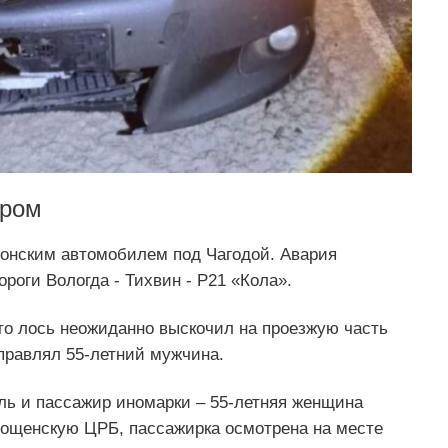
ером
онским автомобилем под Чагодой. Авария
роги Вологда - Тихвин - Р21 «Кола».
то лось неожиданно выскочил на проезжую часть
правлял 55-летний мужчина.
ль и пассажир иномарки – 55-летняя женщина
дощенскую ЦРБ, пассажирка осмотрена на месте