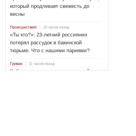
который продлевает свежесть до
весны
10 часов назад
Происшествия!
«Ты кто?»: 23-летний россиянин
потерял рассудок в бакинской
тюрьме. Что с нашими парнями?
11 часов назад
Гурман
Кабачковое варенье: изысканный
вкус и минимум калорий