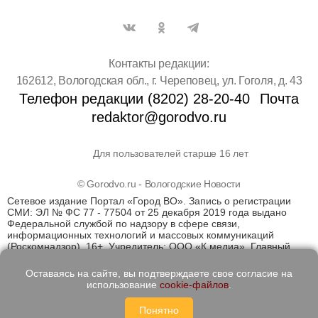
Контакты редакции:
162612, Вологодская обл., г. Череповец, ул. Гоголя, д. 43
Телефон редакции (8202) 28-20-40
Почта
redaktor@gorodvo.ru
Для пользователей старше 16 лет
© Gorodvo.ru - Вологодские Новости
Сетевое издание Портал «Город ВО». Запись о регистрации
СМИ: ЭЛ № ФС 77 - 77504 от 25 декабря 2019 года выдано
Федеральной службой по надзору в сфере связи,
информационных технологий и массовых коммуникаций
(Роскомнадзор). 16+. Учредитель: ООО «К медиа». Главный
редактор Катаев Д.С. На информационном ресурсе
применяются рекомендательные технологии (информационные
Оставаясь на сайте, вы подтверждаете свое согласие на
технологии предоставления информации на основе сбора,
использование
cookie-файлов
.
систематизации и анализа сведений, относящихся к
предпочтениям пользователей сети "Интернет", находящихся
Понятно
на территории Российской Федерации)