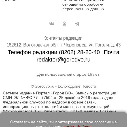
отношении обработки
персональных данных
Контакты редакции:
162612, Вологодская обл., г. Череповец, ул. Гоголя, д. 43
Телефон редакции (8202) 28-20-40
Почта
redaktor@gorodvo.ru
Для пользователей старше 16 лет
© Gorodvo.ru - Вологодские Новости
Сетевое издание Портал «Город ВО». Запись о регистрации
СМИ: ЭЛ № ФС 77 - 77504 от 25 декабря 2019 года выдано
Федеральной службой по надзору в сфере связи,
информационных технологий и массовых коммуникаций
(Роскомнадзор). 16+. Учредитель: ООО «К медиа». Главный
редактор Катаев Д.С. На информационном ресурсе
применяются рекомендательные технологии (информационные
Оставаясь на сайте, вы подтверждаете свое согласие на
технологии предоставления информации на основе сбора,
использование
cookie-файлов
.