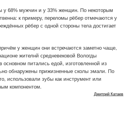
ы у 68% мужчин и у 33% женщин. По некоторым
венна: к примеру, переломы рёбер отмечаются у
еждённых рёбер с одной стороны тела достигает
причём у женщин они встречаются заметно чаще,
 рационе жителнй средневековой Вологды
в основном питались едой, изготовленной из
льно обнаружены прижизненные сколы эмали. По
его, использовали зубы как инструмент или
ным компонентом.
Дмитрий Катаев