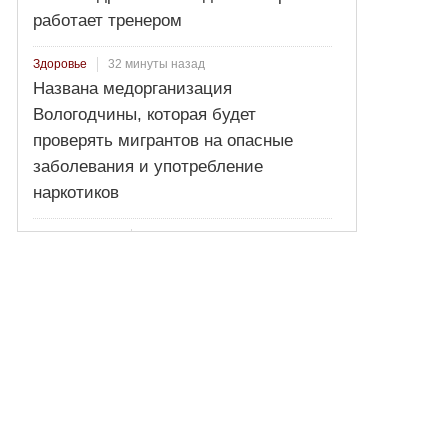
работает тренером
32 минуты назад
Здоровье
Названа медорганизация
Вологодчины, которая будет
проверять мигрантов на опасные
заболевания и употребление
наркотиков
55 минут назад
Происшествия!
Дед утонул на глазах у 10-летнего
внука