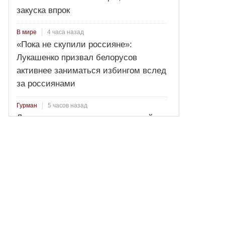
закуска впрок
4 часа назад
В мире
«Пока не скупили россияне»:
Лукашенко призвал белорусов
активнее заниматься избингом вслед
за россиянами
5 часов назад
Гурман
Лосось пряного посола: секретный
рецепт от Ильи Лазерсона