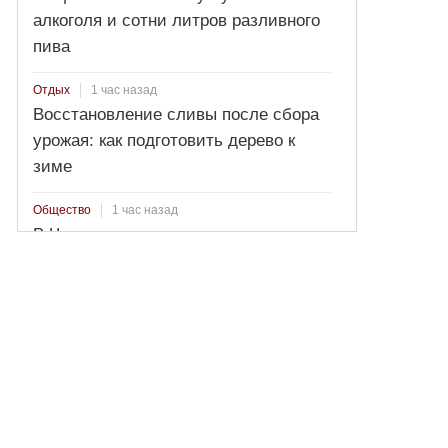
алкоголя и сотни литров разливного
пива
1 час назад
Отдых
Восстановление сливы после сбора
урожая: как подготовить дерево к
зиме
1 час назад
Общество
В Череповце группа подростков
проникла на территорию котельной