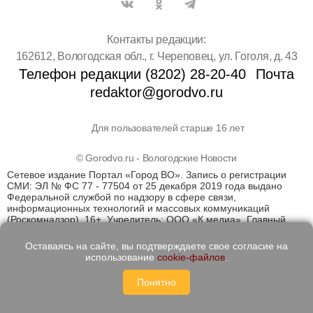
Контакты редакции:
162612, Вологодская обл., г. Череповец, ул. Гоголя, д. 43
Телефон редакции (8202) 28-20-40
Почта
redaktor@gorodvo.ru
Для пользователей старше 16 лет
© Gorodvo.ru - Вологодские Новости
Сетевое издание Портал «Город ВО». Запись о регистрации
СМИ: ЭЛ № ФС 77 - 77504 от 25 декабря 2019 года выдано
Федеральной службой по надзору в сфере связи,
информационных технологий и массовых коммуникаций
(Роскомнадзор). 16+. Учредитель: ООО «К медиа». Главный
редактор Катаев Д.С. На информационном ресурсе
применяются рекомендательные технологии (информационные
Оставаясь на сайте, вы подтверждаете свое согласие на
технологии предоставления информации на основе сбора,
использование
cookie-файлов
.
систематизации и анализа сведений, относящихся к
предпочтениям пользователей сети "Интернет", находящихся
Понятно
на территории Российской Федерации)