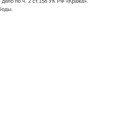
дело по ч. 2 ст.158 УК РФ «Кража».
боды.