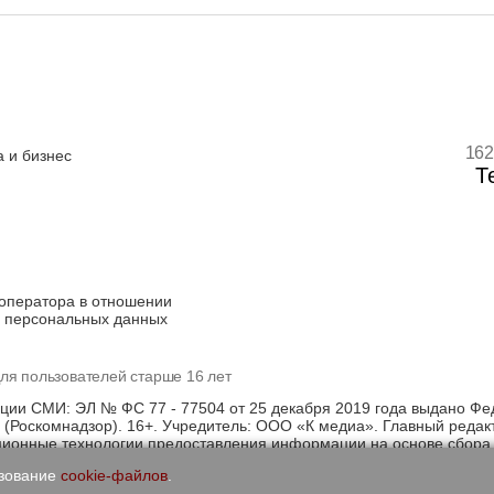
162
 и бизнес
Т
оператора в отношении
 персональных данных
ля пользователей старше 16 лет
ации СМИ: ЭЛ № ФС 77 - 77504 от 25 декабря 2019 года выдано Фе
(Роскомнадзор). 16+. Учредитель: ООО «К медиа». Главный редак
онные технологии предоставления информации на основе сбора, 
щихся на территории Российской Федерации)
ьзование
cookie-файлов
.