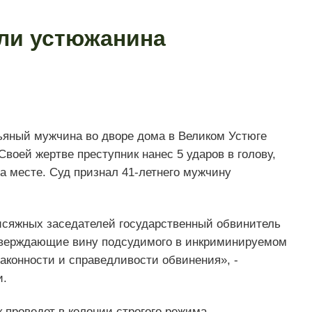
ли устюжанина
ьяный мужчина во дворе дома в Великом Устюге
воей жертве преступник нанес 5 ударов в голову,
на месте. Суд признал 41-летнего мужчину
исяжных заседателей государственный обвинитель
тверждающие вину подсудимого в инкриминируемом
аконности и справедливости обвинения», -
и.
проведет в колонии строгого режима.