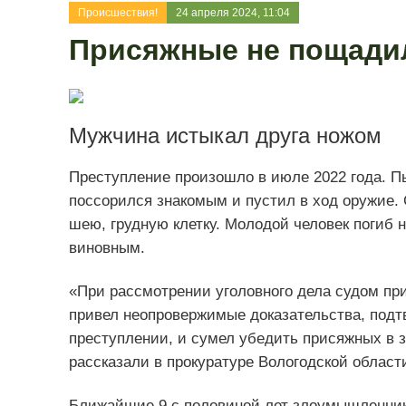
Происшествия!
24 апреля 2024, 11:04
Присяжные не пощади
Мужчина истыкал друга ножом
Преступление произошло в июле 2022 года. П
поссорился знакомым и пустил в ход оружие. С
шею, грудную клетку. Молодой человек погиб 
виновным.
«При рассмотрении уголовного дела судом пр
привел неопровержимые доказательства, под
преступлении, и сумел убедить присяжных в з
рассказали в прокуратуре Вологодской област
Ближайшие 9 с половиной лет злоумышленник 