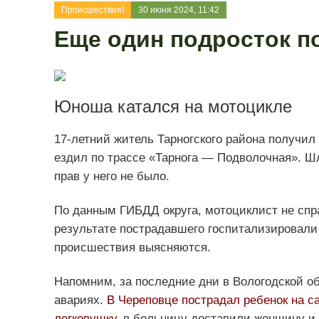
Происшествия!
30 июня 2024, 11:42
Еще один подросток п
Юноша катался на мотоцикле
17-летний житель Тарногского района получил
ездил по трассе «Тарнога — Подволочная». Шл
прав у него не было.
По данным ГИБДД округа, мотоциклист не спр
результате пострадавшего госпитализировали
происшествия выясняются.
Напомним, за последние дни в Вологодской о
авариях.
В Череповце пострадал ребенок на с
легковушку
, в больницу доставили женщину и