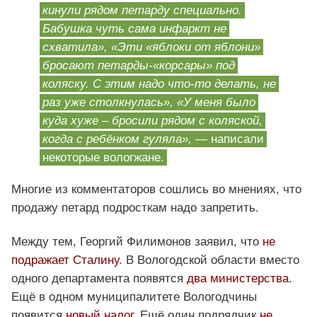
кинули рядом петарду специально.
Бабушка чуть сама инфаркт не
схватила», «Эти «яблоки от яблони»
бросают петарды-«корсары» под
коляску. С этим надо что-то делать, не
раз уже столкнулась», «У меня было
куда хуже – бросили рядом с коляской,
когда с ребёнком гуляла»,
— написали
некоторые вологжане.
Многие из комментаторов сошлись во мнениях, что
продажу петард подросткам надо запретить.
Между тем, Георгий Филимонов заявил, что
не
подражает Сталину
. В Вологодской области вместо
одного департамента появятся
два министерства
.
Ещё в одном муниципалитете Вологодчины
появится
новый налог
. Ещё один подрядчик
не