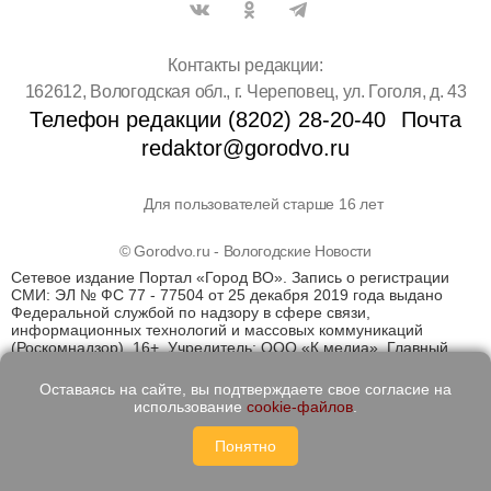
Контакты редакции:
162612, Вологодская обл., г. Череповец, ул. Гоголя, д. 43
Телефон редакции (8202) 28-20-40
Почта
redaktor@gorodvo.ru
Для пользователей старше 16 лет
© Gorodvo.ru - Вологодские Новости
Сетевое издание Портал «Город ВО». Запись о регистрации
СМИ: ЭЛ № ФС 77 - 77504 от 25 декабря 2019 года выдано
Федеральной службой по надзору в сфере связи,
информационных технологий и массовых коммуникаций
(Роскомнадзор). 16+. Учредитель: ООО «К медиа». Главный
редактор Катаев Д.С. На информационном ресурсе
применяются рекомендательные технологии (информационные
Оставаясь на сайте, вы подтверждаете свое согласие на
технологии предоставления информации на основе сбора,
использование
cookie-файлов
.
систематизации и анализа сведений, относящихся к
предпочтениям пользователей сети "Интернет", находящихся
Понятно
на территории Российской Федерации)