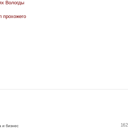
ях Вологды
л прохожего
162
 и бизнес