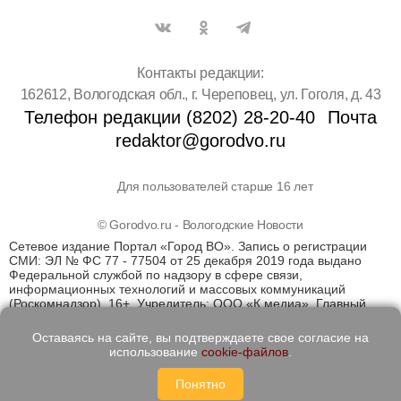
Контакты редакции:
162612, Вологодская обл., г. Череповец, ул. Гоголя, д. 43
Телефон редакции (8202) 28-20-40
Почта
redaktor@gorodvo.ru
Для пользователей старше 16 лет
© Gorodvo.ru - Вологодские Новости
Сетевое издание Портал «Город ВО». Запись о регистрации
СМИ: ЭЛ № ФС 77 - 77504 от 25 декабря 2019 года выдано
Федеральной службой по надзору в сфере связи,
информационных технологий и массовых коммуникаций
(Роскомнадзор). 16+. Учредитель: ООО «К медиа». Главный
редактор Катаев Д.С. На информационном ресурсе
применяются рекомендательные технологии (информационные
Оставаясь на сайте, вы подтверждаете свое согласие на
технологии предоставления информации на основе сбора,
использование
cookie-файлов
.
систематизации и анализа сведений, относящихся к
предпочтениям пользователей сети "Интернет", находящихся
Понятно
на территории Российской Федерации)