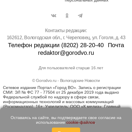
Контакты редакции:
162612, Вологодская обл., г. Череповец, ул. Гоголя, д. 43
Телефон редакции (8202) 28-20-40
Почта
redaktor@gorodvo.ru
Для пользователей старше 16 лет
© Gorodvo.ru - Вологодские Новости
Сетевое издание Портал «Город ВО». Запись о регистрации
СМИ: ЭЛ № ФС 77 - 77504 от 25 декабря 2019 года выдано
Федеральной службой по надзору в сфере связи,
информационных технологий и массовых коммуникаций
(Роскомнадзор). 16+. Учредитель: ООО «К медиа». Главный
редактор Катаев Д.С. На информационном ресурсе
применяются рекомендательные технологии (информационные
Оставаясь на сайте, вы подтверждаете свое согласие на
технологии предоставления информации на основе сбора,
использование
cookie-файлов
.
систематизации и анализа сведений, относящихся к
предпочтениям пользователей сети "Интернет", находящихся