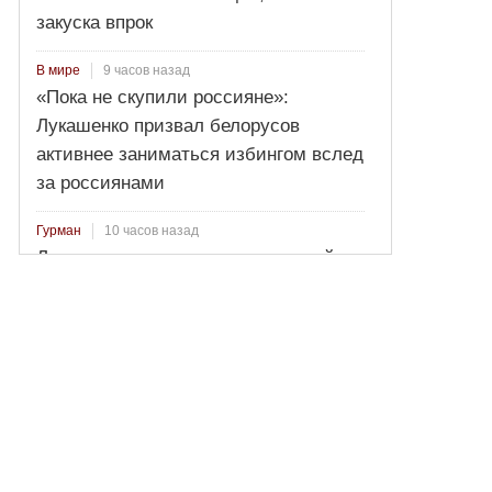
закуска впрок
9 часов назад
В мире
«Пока не скупили россияне»:
Лукашенко призвал белорусов
активнее заниматься избингом вслед
за россиянами
10 часов назад
Гурман
Лосось пряного посола: секретный
рецепт от Ильи Лазерсона