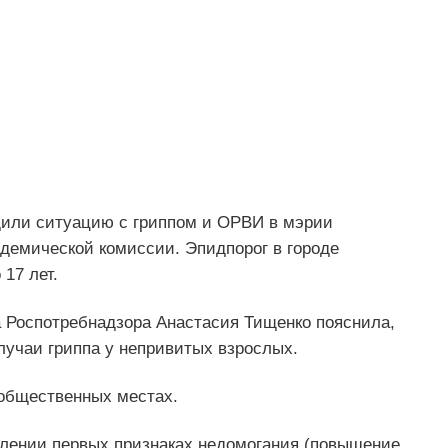
дили ситуацию с гриппом и ОРВИ в мэрии
идемической комиссии. Эпидпорог в городе
17 лет.
а Роспотребнадзора Анастасия Тищенко пояснила,
лучаи гриппа у непривитых взрослых.
 общественных местах.
влении первых признаках недомогания (повышение