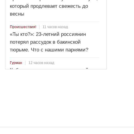
который продлевает свежесть до
весны
11 часов назад
Происшествия!
«Ты кто?»: 23-летний россиянин
потерял рассудок в бакинской
тюрьме. Что с нашими парнями?
12 часов назад
Гурман
Кабачковое варенье: изысканный
вкус и минимум калорий