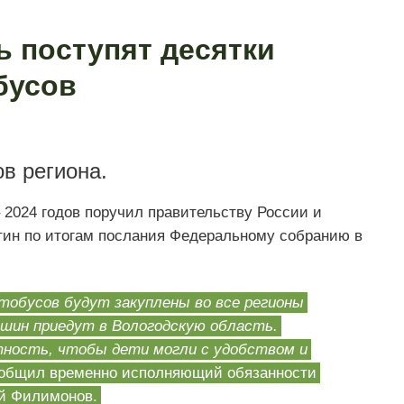
ь поступят десятки
бусов
в региона.
 2024 годов поручил правительству России и
тин по итогам послания Федеральному собранию в
тобусов будут закуплены во все регионы
машин приедут в Вологодскую область.
ность, чтобы дети могли с удобством и
общил временно исполняющий обязанности
ий Филимонов.