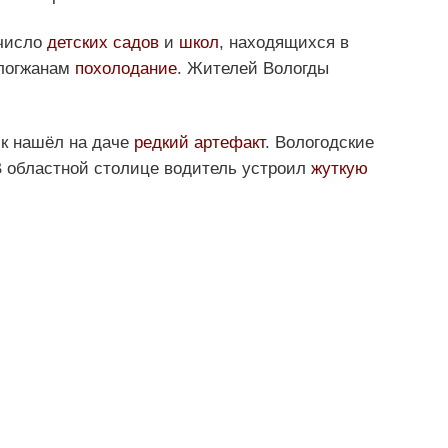
 число
детских садов
и
школ
, находящихся в
ологжанам
похолодание
. Жителей Вологды
ик нашёл на даче
редкий артефакт
. Вологодские
В областной столице водитель устроил
жуткую
и