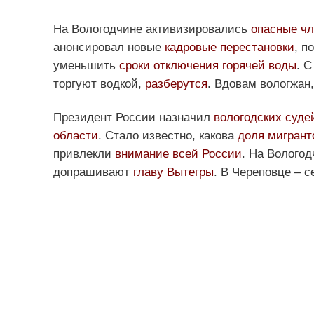
На Вологодчине активизировались
опасные чл
анонсировал новые
кадровые перестановки
, п
уменьшить
сроки отключения горячей воды
. С
торгуют водкой,
разберутся
. Вдовам вологжан
Президент России назначил
вологодских суде
области
. Стало известно, какова
доля мигрант
привлекли
внимание всей России
. На Волого
допрашивают
главу Вытегры
. В Череповце – 