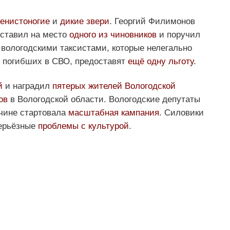
енистоногие
и
дикие звери
. Георгий Филимонов
оставил на место
одного из чиновников
и поручил
 вологодскими таксистами, которые нелегально
, погибших в СВО, предоставят
ещё одну льготу
.
й
и наградил
пятерых жителей Вологодской
ов
в Вологодской области. Вологодские депутаты
дчине стартовала
масштабная кампания
. Силовики
серьёзные
проблемы с культурой
.