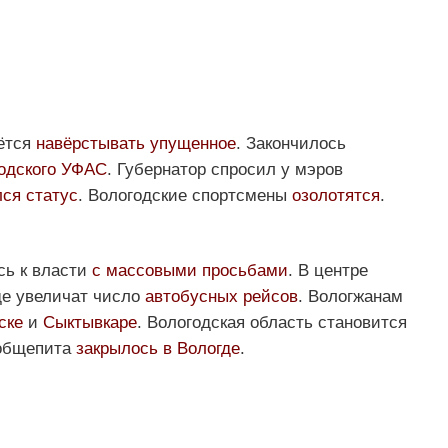
дётся
навёрстывать упущенное
. Закончилось
одского УФАС
. Губернатор спросил у мэров
ся статус
. Вологодские спортсмены
озолотятся
.
сь к власти
с массовыми просьбами
. В центре
де увеличат число
автобусных рейсов
. Вологжанам
ске
и
Сыктывкаре
. Вологодская область становится
 общепита
закрылось в Вологде
.