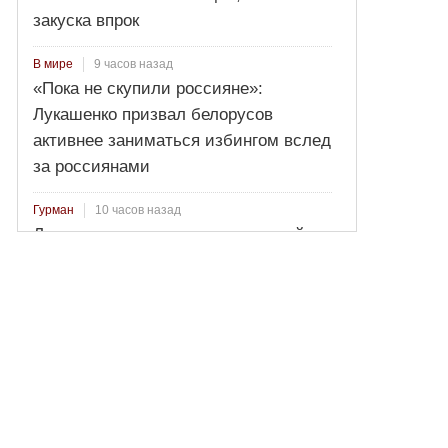
закуска впрок
9 часов назад
В мире
«Пока не скупили россияне»:
Лукашенко призвал белорусов
активнее заниматься избингом вслед
за россиянами
10 часов назад
Гурман
Лосось пряного посола: секретный
рецепт от Ильи Лазерсона