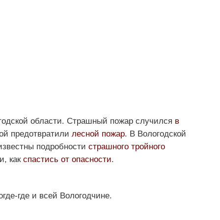
одской области. Страшный пожар случился
в
дой предотвратили
лесной пожар
. В Вологодской
 известны подробности
страшного тройного
и, как
спастись от опасности
.
огде-где и всей Вологодчине.