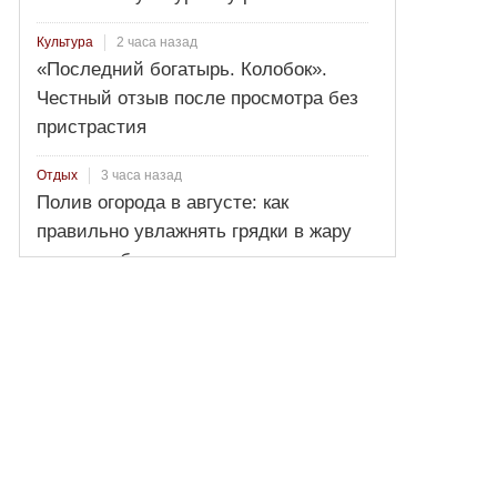
2 часа назад
Культура
«Последний богатырь. Колобок».
Честный отзыв после просмотра без
пристрастия
3 часа назад
Отдых
Полив огорода в августе: как
правильно увлажнять грядки в жару
и перед сбором урожая