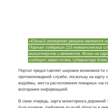
«Единый геопортал региона является н
Портал содержит 115 тематических сл
министерств и ведомств. Всего на кар
сообщил заместитель губернатора Алекс
Портал предоставляет широкие возможности 
противопожарной службе, поскольку на карту 
водоёмы, места расположения пожарных часте
возгорания информацией.
В свою очередь, карта мониторинга дорожной т
бульдозеров, грейдеров по всей области в ре