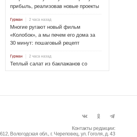
прибыль, реализовав новые проекты
2 часа назад
Гурман
Многие ругают новый фильм
«Колобок», а мы печем его дома за
30 минут: пошаговый рецепт
2 часа назад
Гурман
Теплый салат из баклажанов со
сметанно-чесночным соусом: рецепт
за 30 минут — это блюдо съедают
быстрее мяса
Контакты редакции:
612, Вологодская обл., г. Череповец, ул. Гоголя, д. 43