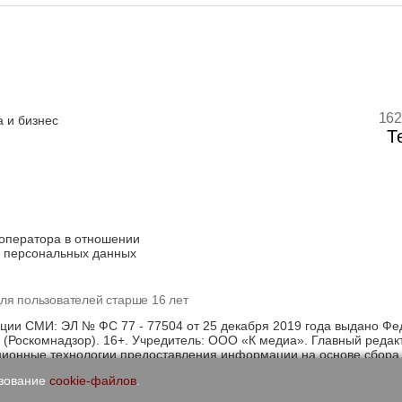
162
 и бизнес
Т
оператора в отношении
 персональных данных
ля пользователей старше 16 лет
ации СМИ: ЭЛ № ФС 77 - 77504 от 25 декабря 2019 года выдано Фе
(Роскомнадзор). 16+. Учредитель: ООО «К медиа». Главный редак
онные технологии предоставления информации на основе сбора, 
щихся на территории Российской Федерации)
ьзование
cookie-файлов
.