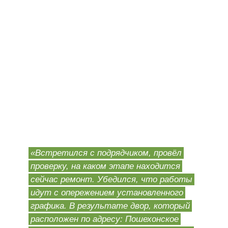
«Встретился с подрядчиком, провёл
проверку, на каком этапе находится
сейчас ремонт. Убедился, что работы
идут с опережением установленного
графика. В результате двор, который
расположен по адресу: Пошехонское