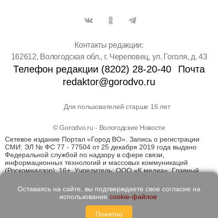
Контакты редакции:
162612, Вологодская обл., г. Череповец, ул. Гоголя, д. 43
Телефон редакции (8202) 28-20-40
Почта
redaktor@gorodvo.ru
Для пользователей старше 16 лет
© Gorodvo.ru - Вологодские Новости
Сетевое издание Портал «Город ВО». Запись о регистрации
СМИ: ЭЛ № ФС 77 - 77504 от 25 декабря 2019 года выдано
Федеральной службой по надзору в сфере связи,
информационных технологий и массовых коммуникаций
(Роскомнадзор). 16+. Учредитель: ООО «К медиа». Главный
редактор Катаев Д.С. На информационном ресурсе
применяются рекомендательные технологии (информационные
Оставаясь на сайте, вы подтверждаете свое согласие на
технологии предоставления информации на основе сбора,
использование
cookie-файлов
.
систематизации и анализа сведений, относящихся к
предпочтениям пользователей сети "Интернет", находящихся
Понятно
на территории Российской Федерации)