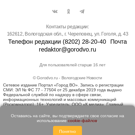
Контакты редакции:
162612, Вологодская обл., г. Череповец, ул. Гоголя, д. 43
Телефон редакции (8202) 28-20-40
Почта
redaktor@gorodvo.ru
Для пользователей старше 16 лет
© Gorodvo.ru - Вологодские Новости
Сетевое издание Портал «Город ВО». Запись о регистрации
СМИ: ЭЛ № ФС 77 - 77504 от 25 декабря 2019 года выдано
Федеральной службой по надзору в сфере связи,
информационных технологий и массовых коммуникаций
(Роскомнадзор). 16+. Учредитель: ООО «К медиа». Главный
редактор Катаев Д.С. На информационном ресурсе
применяются рекомендательные технологии (информационные
Оставаясь на сайте, вы подтверждаете свое согласие на
технологии предоставления информации на основе сбора,
использование
cookie-файлов
.
систематизации и анализа сведений, относящихся к
предпочтениям пользователей сети "Интернет", находящихся
Понятно
на территории Российской Федерации)