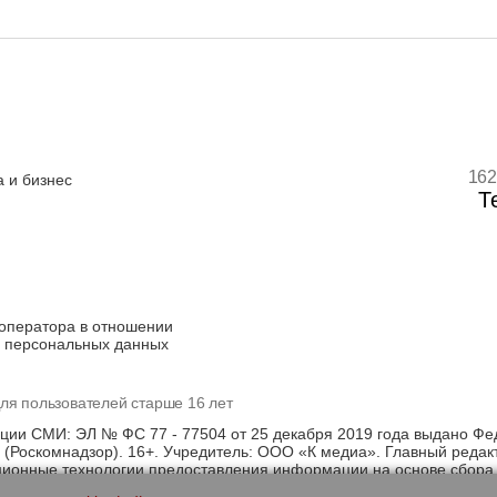
162
 и бизнес
Т
оператора в отношении
 персональных данных
ля пользователей старше 16 лет
ации СМИ: ЭЛ № ФС 77 - 77504 от 25 декабря 2019 года выдано Фе
(Роскомнадзор). 16+. Учредитель: ООО «К медиа». Главный редак
онные технологии предоставления информации на основе сбора, 
щихся на территории Российской Федерации)