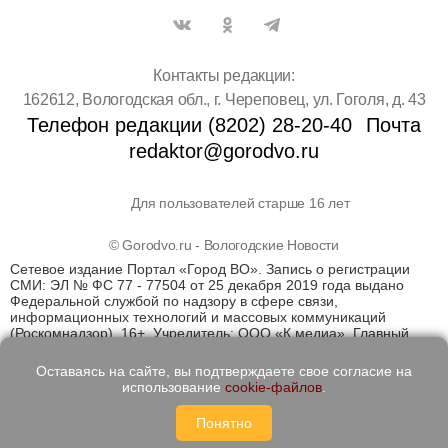
Контакты редакции:
162612, Вологодская обл., г. Череповец, ул. Гоголя, д. 43
Телефон редакции (8202) 28-20-40
Почта
redaktor@gorodvo.ru
Для пользователей старше 16 лет
© Gorodvo.ru - Вологодские Новости
Сетевое издание Портал «Город ВО». Запись о регистрации
СМИ: ЭЛ № ФС 77 - 77504 от 25 декабря 2019 года выдано
Федеральной службой по надзору в сфере связи,
информационных технологий и массовых коммуникаций
(Роскомнадзор). 16+. Учредитель: ООО «К медиа». Главный
редактор Катаев Д.С. На информационном ресурсе
применяются рекомендательные технологии (информационные
Оставаясь на сайте, вы подтверждаете свое согласие на
технологии предоставления информации на основе сбора,
использование
cookie-файлов
.
систематизации и анализа сведений, относящихся к
предпочтениям пользователей сети "Интернет", находящихся
Понятно
на территории Российской Федерации)