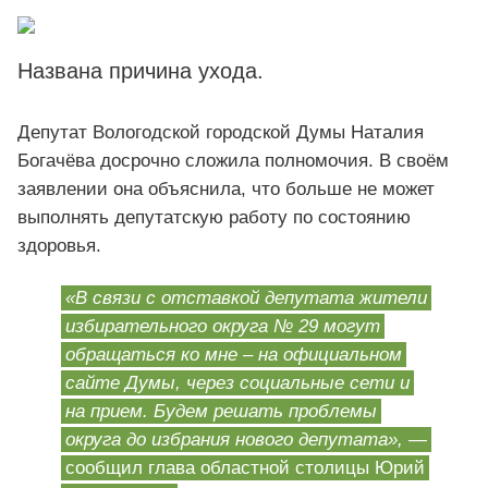
Названа причина ухода.
Депутат Вологодской городской Думы Наталия
Богачёва досрочно сложила полномочия. В своём
заявлении она объяснила, что больше не может
выполнять депутатскую работу по состоянию
здоровья.
«В связи с отставкой депутата жители
избирательного округа № 29 могут
обращаться ко мне – на официальном
сайте Думы, через социальные сети и
на прием. Будем решать проблемы
округа до избрания нового депутата»,
—
сообщил глава областной столицы Юрий