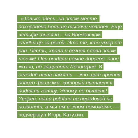
«Только здесь, на этом месте,
похоронено больше тысячи человек. Ещё
четыре тысячи – на Введенском
кладбище за рекой. Это те, кто умер от
ран. Честь, хвала и вечная слава этим
людям! Они отдали самое дорогое, свои
жизни, но защитили Ленинград. И
сегодня наша память – это щит против
нового фашизма, который пытается
поднять голову. Этому не бывать!
Уверен, наши ребята на передовой не
позволят, а мы им в этом поможем»,
—
подчеркнул Игорь Катухин.