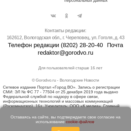
персональных данных
Контакты редакции:
162612, Вологодская обл., г. Череповец, ул. Гоголя, д. 43
Телефон редакции (8202) 28-20-40
Почта
redaktor@gorodvo.ru
Для пользователей старше 16 лет
© Gorodvo.ru - Вологодские Новости
Сетевое издание Портал «Город ВО». Запись о регистрации
СМИ: ЭЛ № ФС 77 - 77504 от 25 декабря 2019 года выдано
Федеральной службой по надзору в сфере связи,
информационных технологий и массовых коммуникаций
(Роскомнадзор). 16+. Учредитель: ООО «К медиа». Главный
редактор Катаев Д.С. На информационном ресурсе
применяются рекомендательные технологии (информационные
Оставаясь на сайте, вы подтверждаете свое согласие на
технологии предоставления информации на основе сбора,
использование
cookie-файлов
.
систематизации и анализа сведений, относящихся к
предпочтениям пользователей сети "Интернет", находящихся