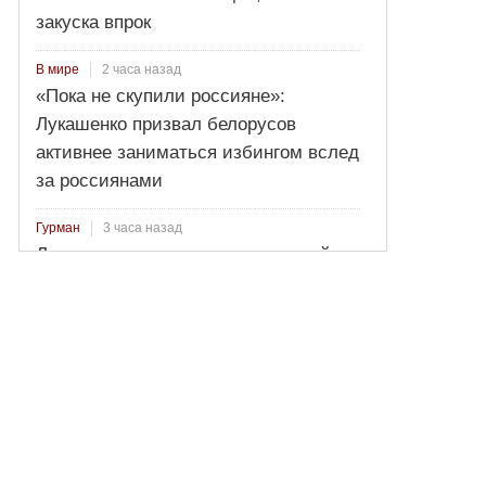
закуска впрок
2 часа назад
В мире
«Пока не скупили россияне»:
Лукашенко призвал белорусов
активнее заниматься избингом вслед
за россиянами
3 часа назад
Гурман
Лосось пряного посола: секретный
рецепт от Ильи Лазерсона