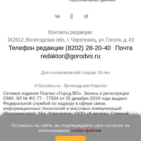
Контакты редакции:
162612, Вологодская обл., г. Череповец, ул. Гоголя, д. 43
Телефон редакции (8202) 28-20-40
Почта
redaktor@gorodvo.ru
Для пользователей старше 16 лет
© Gorodvo.ru - Вологодские Новости
Сетевое издание Портал «Город ВО». Запись о регистрации
СМИ: ЭЛ № ФС 77 - 77504 от 25 декабря 2019 года выдано
Федеральной службой по надзору в сфере связи,
информационных технологий и массовых коммуникаций
(Роскомнадзор). 16+. Учредитель: ООО «К медиа». Главный
редактор Катаев Д.С. На информационном ресурсе
применяются рекомендательные технологии (информационные
Оставаясь на сайте, вы подтверждаете свое согласие на
технологии предоставления информации на основе сбора,
использование
cookie-файлов
.
систематизации и анализа сведений, относящихся к
предпочтениям пользователей сети "Интернет", находящихся