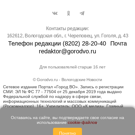
Контакты редакции:
162612, Вологодская обл., г. Череповец, ул. Гоголя, д. 43
Телефон редакции (8202) 28-20-40
Почта
redaktor@gorodvo.ru
Для пользователей старше 16 лет
© Gorodvo.ru - Вологодские Новости
Сетевое издание Портал «Город ВО». Запись о регистрации
СМИ: ЭЛ № ФС 77 - 77504 от 25 декабря 2019 года выдано
Федеральной службой по надзору в сфере связи,
информационных технологий и массовых коммуникаций
(Роскомнадзор). 16+. Учредитель: ООО «К медиа». Главный
редактор Катаев Д.С. На информационном ресурсе
применяются рекомендательные технологии (информационные
Оставаясь на сайте, вы подтверждаете свое согласие на
технологии предоставления информации на основе сбора,
использование
cookie-файлов
.
систематизации и анализа сведений, относящихся к
предпочтениям пользователей сети "Интернет", находящихся
Понятно