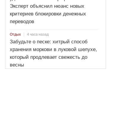
Эксперт объяснил нюанс новых
критериев блокировки денежных
переводов
4 часа назад
Отдых
Забудьте о песке: хитрый способ
хранения моркови в луковой шелухе,
который продлевает свежесть до
весны
12 часов назад
Происшествия!
«Ты кто?»: 23-летний россиянин
потерял рассудок в бакинской
тюрьме. Что с нашими парнями?