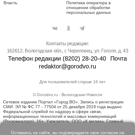
Власть
Политика оператора в
отношении обработки
персональных данных
Контакты редакции:
162612, Вологодская обл., г. Череповец, ул. Гоголя, д. 43
Телефон редакции (8202) 28-20-40
Почта
redaktor@gorodvo.ru
Для пользователей старше 16 лет
© Gorodvo.ru - Вологодские Новости
Сетевое издание Портал «Город ВО». Запись о регистрации
СМИ: ЭЛ № ФС 77 - 77504 от 25 декабря 2019 года выдано
Федеральной службой по надзору в сфере связи,
информационных технологий и массовых коммуникаций
(Роскомнадзор). 16+. Учредитель: ООО «К медиа». Главный
редактор Катаев Д.С. На информационном ресурсе
применяются рекомендательные технологии (информационные
Оставаясь на сайте, вы подтверждаете свое согласие на