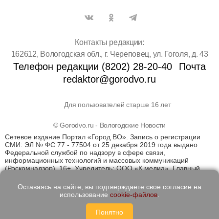
Контакты редакции:
162612, Вологодская обл., г. Череповец, ул. Гоголя, д. 43
Телефон редакции (8202) 28-20-40
Почта
redaktor@gorodvo.ru
Для пользователей старше 16 лет
© Gorodvo.ru - Вологодские Новости
Сетевое издание Портал «Город ВО». Запись о регистрации
СМИ: ЭЛ № ФС 77 - 77504 от 25 декабря 2019 года выдано
Федеральной службой по надзору в сфере связи,
информационных технологий и массовых коммуникаций
(Роскомнадзор). 16+. Учредитель: ООО «К медиа». Главный
редактор Катаев Д.С. На информационном ресурсе
применяются рекомендательные технологии (информационные
Оставаясь на сайте, вы подтверждаете свое согласие на
технологии предоставления информации на основе сбора,
использование
cookie-файлов
.
систематизации и анализа сведений, относящихся к
предпочтениям пользователей сети "Интернет", находящихся
Понятно
на территории Российской Федерации)