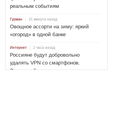
реальным событиям
31 минута назад
Гурман
Овощное ассорти на зиму: яркий
«огород» в одной банке
2 часа назад
Интернет
Россияне будут добровольно
удалять VPN со смартфонов.
Эксперт объяснил нюанс новых
критериев блокировки денежных
переводов