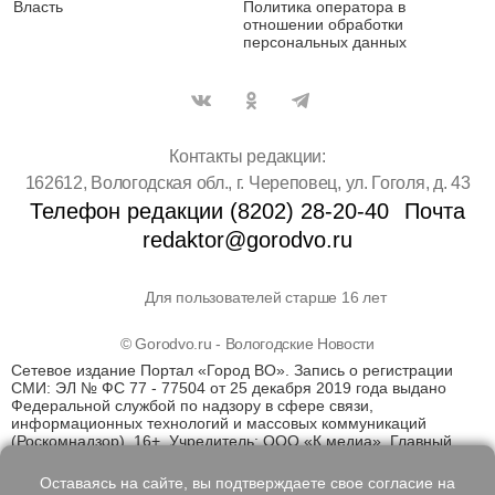
Власть
Политика оператора в
отношении обработки
персональных данных
Контакты редакции:
162612, Вологодская обл., г. Череповец, ул. Гоголя, д. 43
Телефон редакции (8202) 28-20-40
Почта
redaktor@gorodvo.ru
Для пользователей старше 16 лет
© Gorodvo.ru - Вологодские Новости
Сетевое издание Портал «Город ВО». Запись о регистрации
СМИ: ЭЛ № ФС 77 - 77504 от 25 декабря 2019 года выдано
Федеральной службой по надзору в сфере связи,
информационных технологий и массовых коммуникаций
(Роскомнадзор). 16+. Учредитель: ООО «К медиа». Главный
редактор Катаев Д.С. На информационном ресурсе
применяются рекомендательные технологии (информационные
Оставаясь на сайте, вы подтверждаете свое согласие на
технологии предоставления информации на основе сбора,