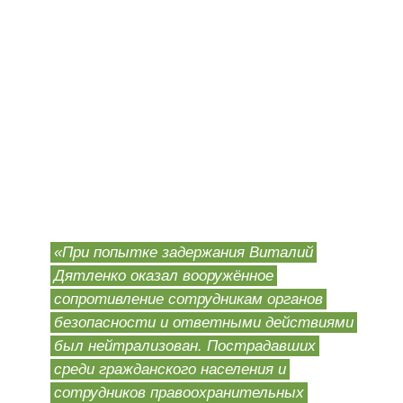
«При попытке задержания Виталий
Дятленко оказал вооружённое
сопротивление сотрудникам органов
безопасности и ответными действиями
был нейтрализован. Пострадавших
среди гражданского населения и
сотрудников правоохранительных