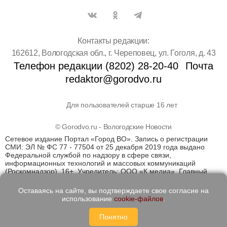
Контакты редакции:
162612, Вологодская обл., г. Череповец, ул. Гоголя, д. 43
Телефон редакции (8202) 28-20-40
Почта
redaktor@gorodvo.ru
Для пользователей старше 16 лет
© Gorodvo.ru - Вологодские Новости
Сетевое издание Портал «Город ВО». Запись о регистрации
СМИ: ЭЛ № ФС 77 - 77504 от 25 декабря 2019 года выдано
Федеральной службой по надзору в сфере связи,
информационных технологий и массовых коммуникаций
(Роскомнадзор). 16+. Учредитель: ООО «К медиа». Главный
редактор Катаев Д.С. На информационном ресурсе
применяются рекомендательные технологии (информационные
Оставаясь на сайте, вы подтверждаете свое согласие на
технологии предоставления информации на основе сбора,
использование
cookie-файлов
.
систематизации и анализа сведений, относящихся к
предпочтениям пользователей сети "Интернет", находящихся
Понятно
на территории Российской Федерации)