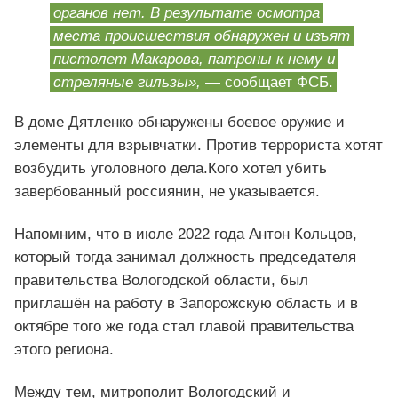
органов нет. В результате осмотра
места происшествия обнаружен и изъят
пистолет Макарова, патроны к нему и
стреляные гильзы»,
— сообщает ФСБ.
В доме Дятленко обнаружены боевое оружие и
элементы для взрывчатки. Против террориста хотят
возбудить уголовного дела.Кого хотел убить
завербованный россиянин, не указывается.
Напомним, что в июле 2022 года Антон Кольцов,
который тогда занимал должность председателя
правительства Вологодской области, был
приглашён на работу в Запорожскую область и в
октябре того же года стал главой правительства
этого региона.
Между тем, митрополит Вологодский и