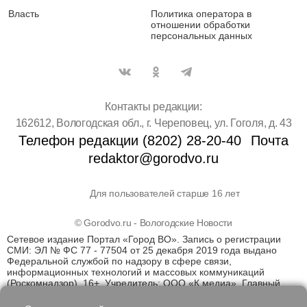
Власть
Политика оператора в
отношении обработки
персональных данных
Контакты редакции:
162612, Вологодская обл., г. Череповец, ул. Гоголя, д. 43
Телефон редакции (8202) 28-20-40
Почта
redaktor@gorodvo.ru
Для пользователей старше 16 лет
© Gorodvo.ru - Вологодские Новости
Сетевое издание Портал «Город ВО». Запись о регистрации
СМИ: ЭЛ № ФС 77 - 77504 от 25 декабря 2019 года выдано
Федеральной службой по надзору в сфере связи,
информационных технологий и массовых коммуникаций
(Роскомнадзор). 16+. Учредитель: ООО «К медиа». Главный
редактор Катаев Д.С. На информационном ресурсе
применяются рекомендательные технологии (информационные