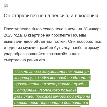
Он отправится не на пенсию, а в колонию.
Преступление было совершено в ночь на 28 января
2025 года. В квартире на проспекте Победы
выпивали двое 58-летних гостей. Они поссорились,
и один из мужчин, разбив бутылку, нанёс второму
удар образовавшейся «розочкой» в шею,
смертельно ранив его.
«После этого злоумышленник покинул
квартиру, хозяйка которой сообщила о
происшествии в экстренные службы.
Сотрудники уголовного розыска
разыскали подозреваемого под утро на
территории Череповца и доставили в