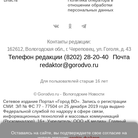
Власть
Политика оператора в
отношении обработки
персональных данных
Контакты редакции:
162612, Вологодская обл., г. Череповец, ул. Гоголя, д. 43
Телефон редакции (8202) 28-20-40
Почта
redaktor@gorodvo.ru
Для пользователей старше 16 лет
© Gorodvo.ru - Вологодские Новости
Сетевое издание Портал «Город ВО». Запись о регистрации
СМИ: ЭЛ № ФС 77 - 77504 от 25 декабря 2019 года выдано
Федеральной службой по надзору в сфере связи,
информационных технологий и массовых коммуникаций
(Роскомнадзор). 16+. Учредитель: ООО «К медиа». Главный
редактор Катаев Д.С. На информационном ресурсе
применяются рекомендательные технологии (информационные
Оставаясь на сайте, вы подтверждаете свое согласие на
технологии предоставления информации на основе сбора,
использование
cookie-файлов
.